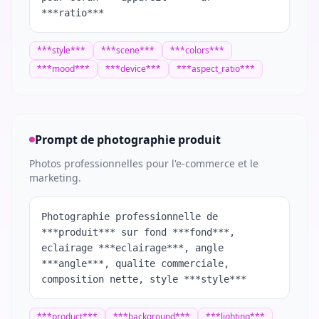
***ratio***
***
style
***
***
scene
***
***
colors
***
***
mood
***
***
device
***
***
aspect_ratio
***
Prompt de photographie produit
Photos professionnelles pour l'e-commerce et le
marketing.
Photographie professionnelle de
***produit*** sur fond ***fond***,
eclairage ***eclairage***, angle
***angle***, qualite commerciale,
composition nette, style ***style***
***
product
***
***
background
***
***
lighting
***