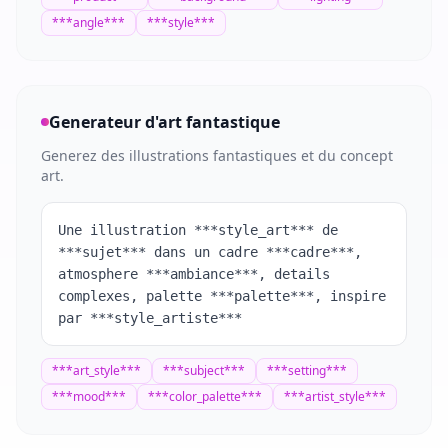
***
angle
***
***
style
***
Generateur d'art fantastique
Generez des illustrations fantastiques et du concept
art.
Une illustration ***style_art*** de
***sujet*** dans un cadre ***cadre***,
atmosphere ***ambiance***, details
complexes, palette ***palette***, inspire
par ***style_artiste***
***
art_style
***
***
subject
***
***
setting
***
***
mood
***
***
color_palette
***
***
artist_style
***