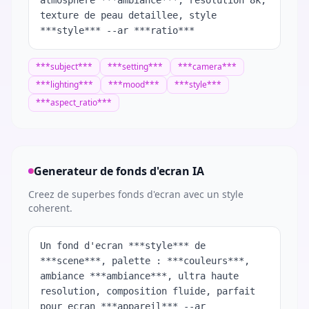
atmosphere ***ambiance***, resolution 8k,
texture de peau detaillee, style
***style*** --ar ***ratio***
***
subject
***
***
setting
***
***
camera
***
***
lighting
***
***
mood
***
***
style
***
***
aspect_ratio
***
Generateur de fonds d'ecran IA
Creez de superbes fonds d'ecran avec un style
coherent.
Un fond d'ecran ***style*** de
***scene***, palette : ***couleurs***,
ambiance ***ambiance***, ultra haute
resolution, composition fluide, parfait
pour ecran ***appareil*** --ar