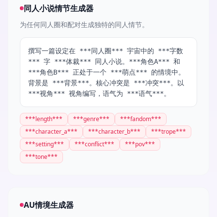
同人小说情节生成器
为任何同人圈和配对生成独特的同人情节。
撰写一篇设定在 ***同人圈*** 宇宙中的 ***字数
*** 字 ***体裁*** 同人小说。***角色A*** 和
***角色B*** 正处于一个 ***萌点*** 的情境中。
背景是 ***背景***。核心冲突是 ***冲突***。以
***视角*** 视角编写，语气为 ***语气***。
***
length
***
***
genre
***
***
fandom
***
***
character_a
***
***
character_b
***
***
trope
***
***
setting
***
***
conflict
***
***
pov
***
***
tone
***
AU情境生成器