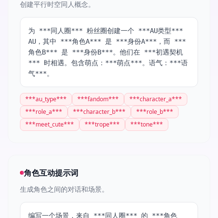
创建平行时空同人概念。
为 ***同人圈*** 粉丝圈创建一个 ***AU类型***
AU，其中 ***角色A*** 是 ***身份A***，而 ***
角色B*** 是 ***身份B***。他们在 ***初遇契机
*** 时相遇。包含萌点：***萌点***。语气：***语
气***。
***
au_type
***
***
fandom
***
***
character_a
***
***
role_a
***
***
character_b
***
***
role_b
***
***
meet_cute
***
***
trope
***
***
tone
***
角色互动提示词
生成角色之间的对话和场景。
编写一个场景，来自 ***同人圈*** 的 ***角色