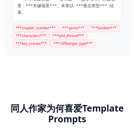
景：***关键场景***。本章以 ***悬念类型*** 结
束。
***
chapter_number
***
***
genre
***
***
fandom
***
***
characters
***
***
plot_thread
***
***
key_scenes
***
***
cliffhanger_type
***
同人作家为何喜爱Template
Prompts