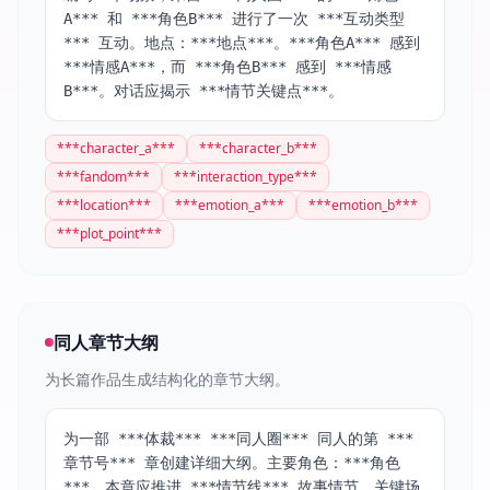
A*** 和 ***角色B*** 进行了一次 ***互动类型
*** 互动。地点：***地点***。***角色A*** 感到
***情感A***，而 ***角色B*** 感到 ***情感
B***。对话应揭示 ***情节关键点***。
***
character_a
***
***
character_b
***
***
fandom
***
***
interaction_type
***
***
location
***
***
emotion_a
***
***
emotion_b
***
***
plot_point
***
同人章节大纲
为长篇作品生成结构化的章节大纲。
为一部 ***体裁*** ***同人圈*** 同人的第 ***
章节号*** 章创建详细大纲。主要角色：***角色
***。本章应推进 ***情节线*** 故事情节。关键场